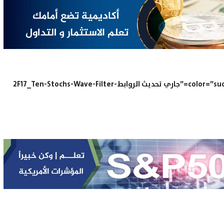
“” color=”success” align=”center” button_block=”true” link=”جاري تحديث الروابط2F17_Ten-Stochs-Wave-Filter-