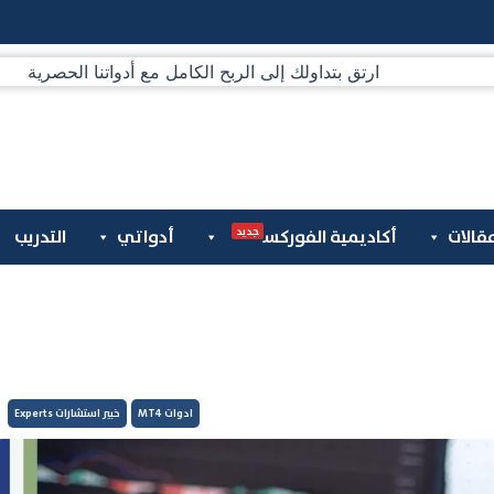
جديد
قالات
أكاديمية الفوركس
أدواتي
التدريب
ادوات MT4
خبير استشارات Experts