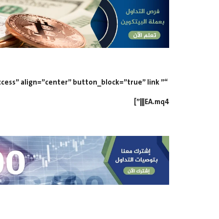
EA.mq4|||”]