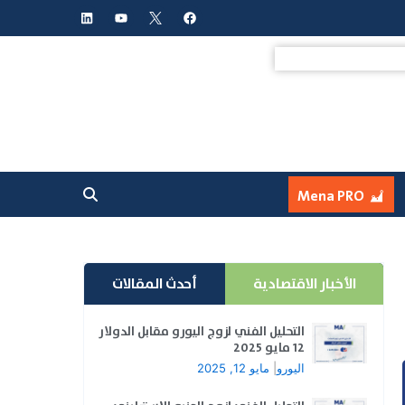
L
Y
F
i
o
a
n
u
c
k
t
e
e
u
b
d
b
o
i
e
o
n
k
Mena PRO
الأخبار الاقتصادية
أحدث المقالات
التحليل الفني لزوج اليورو مقابل الدولار
12 مايو 2025
اليورو
|
مايو 12, 2025